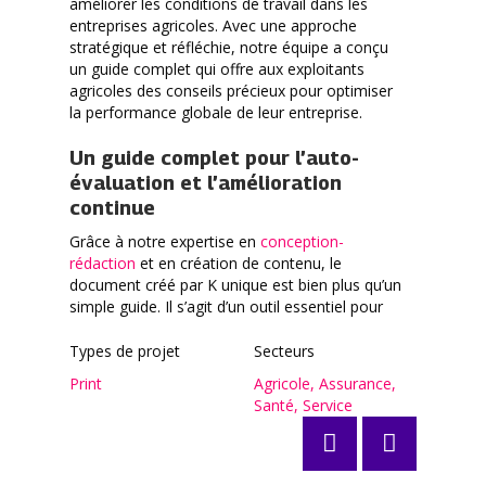
améliorer les conditions de travail dans les
entreprises agricoles. Avec une approche
stratégique et réfléchie, notre équipe a conçu
un guide complet qui offre aux exploitants
agricoles des conseils précieux pour optimiser
la performance globale de leur entreprise.
Un guide complet pour l’auto-
évaluation et l’amélioration
continue
Grâce à notre expertise en
conception-
rédaction
et en création de contenu, le
document créé par K unique est bien plus qu’un
simple guide. Il s’agit d’un outil essentiel pour
les entreprises agricoles, les aidant à s’auto-
évaluer, à identifier leurs points forts et à
Types de projet
Secteurs
découvrir les domaines qui méritent d’être
Print
Agricole
,
Assurance
,
améliorés. Avec ce guide pratique entre leurs
Santé
,
Service
mains, les exploitants agricoles peuvent
Posts
prendre des mesures concrètes pour créer un
navigation
environnement de travail équilibré et
performant.