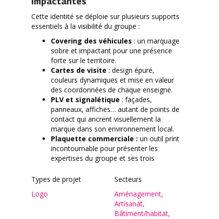
impactantes
Cette identité se déploie sur plusieurs supports
essentiels à la visibilité du groupe :
Covering des véhicules
: un marquage
sobre et impactant pour une présence
forte sur le territoire.
Cartes de visite
: design épuré,
couleurs dynamiques et mise en valeur
des coordonnées de chaque enseigne.
PLV et signalétique
: façades,
panneaux, affiches… autant de points de
contact qui ancrent visuellement la
marque dans son environnement local.
Plaquette commerciale :
un outil print
incontournable pour présenter les
expertises du groupe et ses trois
enseignes, avec un design clair,
hiérarchisé et attractif.
Types de projet
Secteurs
Grâce à cette refonte d’identité,
GLM Groupe
Logo
Aménagement
,
affirme son image moderne, accessible et
Artisanat
,
cohérente
.
Bâtiment/habitat
,